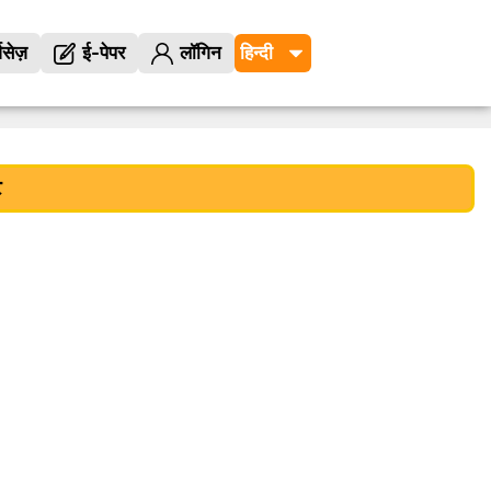
विसेज़
ई-पेपर
लॉगिन
ट