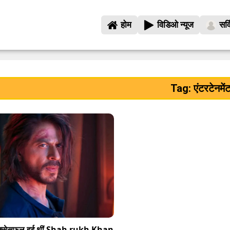
होम
विडिओ न्यूज
सर्
Tag: एंटरटेनमें
क्सेसफुल हुई थीं Shah rukh Khan