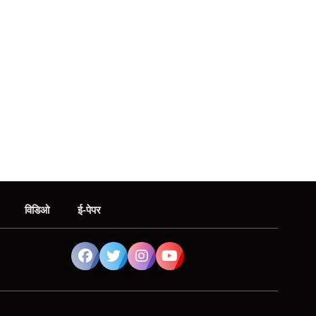
विडिओ
ई-पेपर