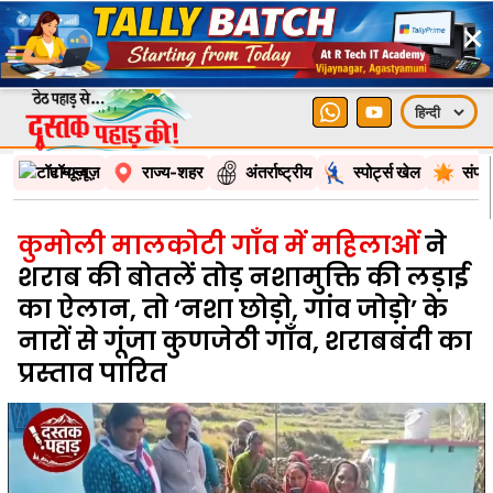
×
टॉप न्यूज़
राज्य-शहर
अंतर्राष्ट्रीय
स्पोर्ट्स खेल
संपा
कुमोली मालकोटी गाँव में महिलाओं
ने
शराब की बोतलें तोड़ नशामुक्ति की लड़ाई
का ऐलान, तो ‘नशा छोड़ो, गांव जोड़ो’ के
नारों से गूंजा कुणजेठी गाँव, शराबबंदी का
प्रस्ताव पारित