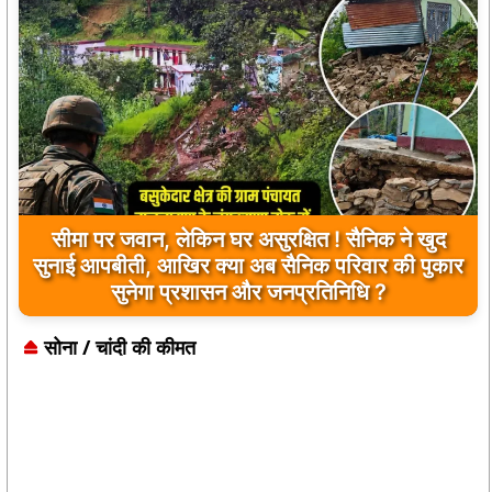
सीमा पर जवान, लेकिन घर असुरक्षित ! सैनिक ने खुद
सुनाई आपबीती, आखिर क्या अब सैनिक परिवार की पुकार
प्रतीक्षालय बना ‘पार्किंग’, बाइकर्स युवाओं के सिविक सेंस
सुनेगा प्रशासन और जनप्रतिनिधि ?
पर उठे सवाल
सोना / चांदी की कीमत