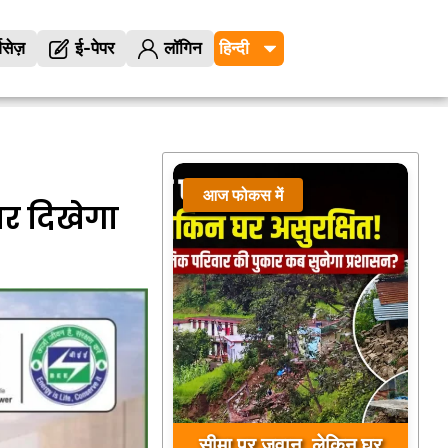
विसेज़
ई-पेपर
लॉगिन
आज फोकस में
घर दिखेगा
सीमा पर जवान, लेकिन घर