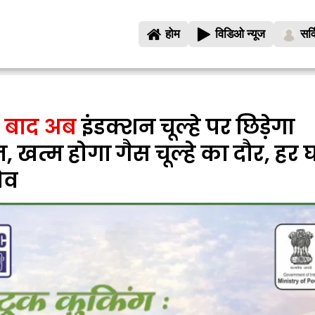
होम
विडिओ न्यूज
सर्
े बाद अब
इंडक्शन चूल्हे पर छिड़ेगा
खत्म होगा गैस चूल्हे का दौर, हर 
ोव