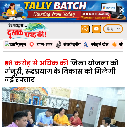
×
टॉप न्यूज़
राज्य-शहर
अंतर्राष्ट्रीय
स्पोर्ट्स खेल
संपा
₹58 करोड़ से अधिक की
जिला योजना को
मंजूरी, रुद्रप्रयाग के विकास को मिलेगी
नई रफ्तार