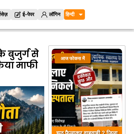
विसेज़
ई-पेपर
लॉगिन
बुजुर्ग से
आज फोकस में
किया माफी
झूठ फैलाकर वाहवाही ? जिला