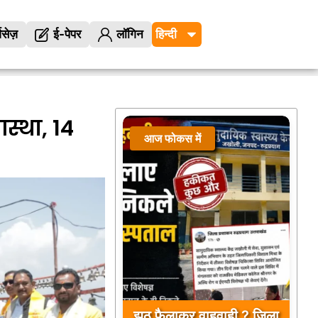
विसेज़
ई-पेपर
लॉगिन
आस्था, 14
आज फोकस में
झूठ फैलाकर वाहवाही ? जिला