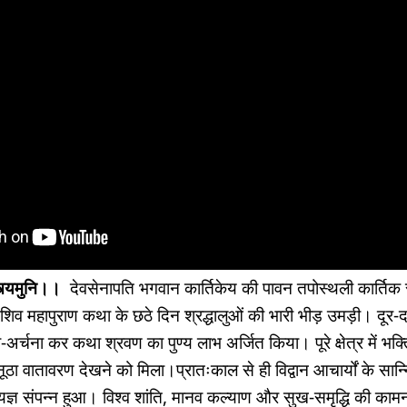
्त्यमुनि।।
देवसेनापति भगवान कार्तिकेय की पावन तपोस्थली कार्तिक 
िव महापुराण कथा के छठे दिन श्रद्धालुओं की भारी भीड़ उमड़ी। दूर-दराज क
ूजा-अर्चना कर कथा श्रवण का पुण्य लाभ अर्जित किया। पूरे क्षेत्र में भक्त
ठा वातावरण देखने को मिला।प्रातःकाल से ही विद्वान आचार्यों के सान्नि
-यज्ञ संपन्न हुआ। विश्व शांति, मानव कल्याण और सुख-समृद्धि की काम