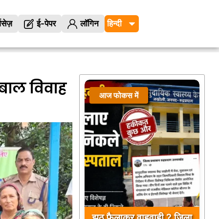
विसेज़
ई-पेपर
लॉगिन
बाल विवाह
आज फोकस में
झूठ फैलाकर वाहवाही ? जिला