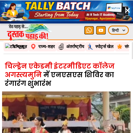
×
टॉप न्यूज़
राज्य-शहर
अंतर्राष्ट्रीय
स्पोर्ट्स खेल
संपा
चिल्ड्रेन एकेडमी इंटरमीडिएट कॉलेज
अगस्त्यमुनि
में एनएसएस शिविर का
रंगारंग शुभारंभ