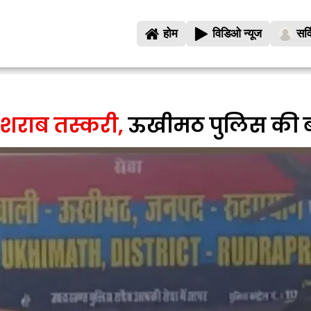
होम
विडिओ न्यूज
सर्
ी शराब तस्करी,
ऊखीमठ पुलिस की बड़