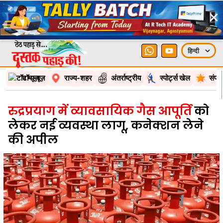
×
टॉप न्यूज़
राज्य-शहर
अंतर्राष्ट्रीय
स्पोर्ट्स खेल
संपा
रुद्रप्रयाग में व्यावसायिक गैस आपूर्ति
को
लेकर नई व्यवस्था लागू, कनेक्शन लेने
की अपील