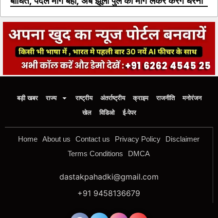
बाधित, पैदल मार्ग बहा, अब झूला पुल की मांग लेकर करेंगे धरना
बड़ी खबर
राज्य
राष्ट्रीय
अंतर्राष्ट्रीय
क्राइम
राजनीति
मनोरंजन
खेल
विडिओ
ई-पेपर
Home
About us
Contact us
Privacy Policy
Disclaimer
Terms Conditions
DMCA
dastakpahadki@gmail.com
+91 9458136679