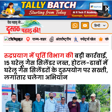
×
टॉप न्यूज़
राज्य-शहर
अंतर्राष्ट्रीय
स्पोर्ट्स खेल
संपा
रुद्रप्रयाग में पूर्ति विभाग की
बड़ी कार्रवाई,
15 घरेलू गैस सिलेंडर जब्त, होटल-ढाबों में
घरेलू गैस सिलेंडरों के दुरुपयोग पर सख्ती,
लगातार चलेगा अभियान