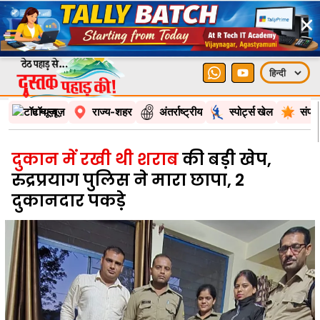
×
टॉप न्यूज़
राज्य-शहर
अंतर्राष्ट्रीय
स्पोर्ट्स खेल
संपा
दुकान में रखी थी शराब
की बड़ी खेप,
रुद्रप्रयाग पुलिस ने मारा छापा, 2
दुकानदार पकड़े