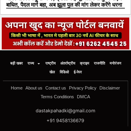
बाधित, पैदल मार्ग बहा, अब झूला पुल की मांग लेकर करेंगे धरना
बड़ी खबर
राज्य
राष्ट्रीय
अंतर्राष्ट्रीय
क्राइम
राजनीति
मनोरंजन
खेल
विडिओ
ई-पेपर
Home
About us
Contact us
Privacy Policy
Disclaimer
Terms Conditions
DMCA
dastakpahadki@gmail.com
+91 9458136679