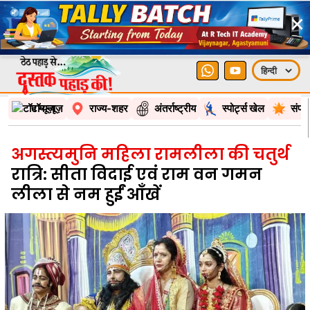
×
टॉप न्यूज़
राज्य-शहर
अंतर्राष्ट्रीय
स्पोर्ट्स खेल
संपा
अगस्त्यमुनि महिला रामलीला की चतुर्थ
रात्रि: सीता विदाई एवं राम वन गमन
लीला से नम हुईं आँखें