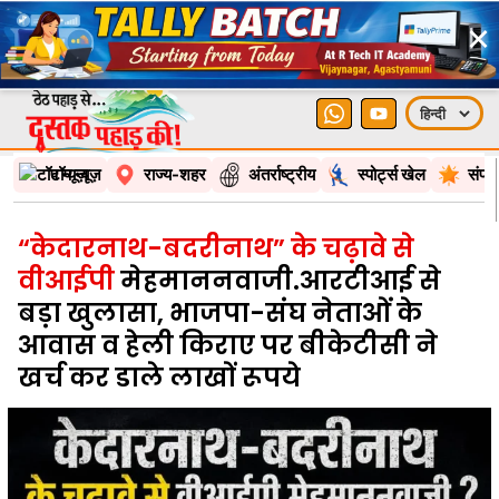
×
टॉप न्यूज़
राज्य-शहर
अंतर्राष्ट्रीय
स्पोर्ट्स खेल
संपा
“केदारनाथ-बदरीनाथ” के चढ़ावे से
वीआईपी
मेहमाननवाजी.आरटीआई से
बड़ा खुलासा, भाजपा-संघ नेताओं के
आवास व हेली किराए पर बीकेटीसी ने
खर्च कर डाले लाखों रूपये