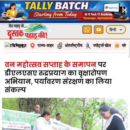
×
टॉप न्यूज़
राज्य-शहर
अंतर्राष्ट्रीय
स्पोर्ट्स खेल
संपा
वन महोत्सव सप्ताह के समापन
पर
डीएलएसए रुद्रप्रयाग का वृक्षारोपण
अभियान, पर्यावरण संरक्षण का लिया
संकल्प